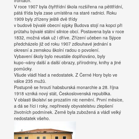
frontách.
V roce 1907 byla čtyřtřídní škola rozšířena na pětitřídní,
pátá třída byla zase umístěna na staré radnici. Roku
1909 byly zřízeny ještě dvě třídy
v budově bývalé obecní sýpky Budova stojí na kopci při
průtahu bývalé státní silnice obcí. Postavena byla v roce
1832, možná však už i dříve. Zřízení učeben na Sýpce
předcházelo již od roku 1907 zdlouhavé jednání s
okresní a zemskou školní radou o povolení.
Vybavení školy bylo neustále doplňováno, byly
kupo¬vány další a další obrazy, přírodniny, knihy a jiné
pomůcky.
Všude vládl hlad a nedostatek. Z Černé Hory bylo ve
válce 235 mužů.
Postupně se hroutí habsburská monarchie a 28. října
1918 vzniká nový stát, Československá republika.
V oblasti školství se prozatím nic nemění. První měsíce,
a dá se říci i roky, nepřinesly obyvatelstvu zlepšení
životních podmínek. Země byla zubožená a vládl velký
nedostatek všeho.