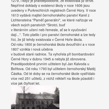
1279, i když je pravděpodobné, že existovala již dříve.
Nepřímé doklady o existenci školy v roce 1606 jsou
uvedeny v Purkrechtních registrech Černé Hory. V roce
1613 vydává majitel černohorského panství Karel z
Lichtensteina "Paměť generální", ve které nařizuje ve
všech svých panstvích "Sirotci, buď
v literárním učení neb řemesle, ať se k vyučování
dají...". Toto platilo i pro panství černohorské a lze tedy
říci, že již tehdy existovala v Černé Hoře škola.
Od roku 1800 je černohorská škola dvoutřídní a v roce
1807 vznikla i nová učebna
v budově staré radnice. Ta vyhořela při bombardování
Černé Hory v dubnu 1945 a nebyla již obnovena.
Pravděpodobně prvním učitelem byl Jan Kalvoda u
Bořitova. Od roku 1793 byl učitelem černohorský Matěj
Částka. Od té doby se na černohorské škole vystřídalo
více než 251 učitelů, z nichž někteří na škole působili i
více jak čtyřicet let.