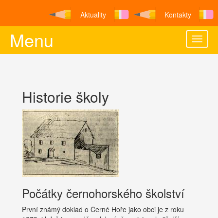
Aktuality
Kontakty
Menu
Toggle
naviga
Historie školy
Počátky černohorského školství
První známý doklad o Černé Hoře jako obci je z roku