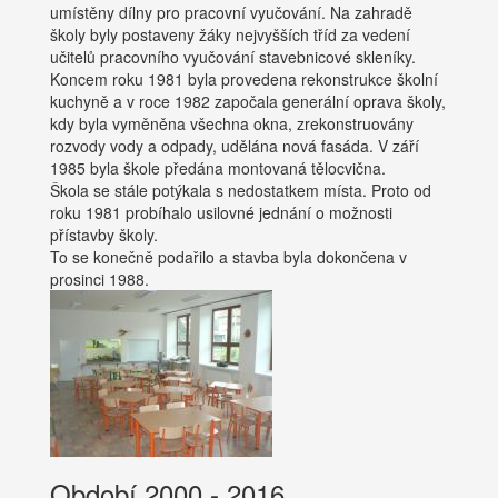
umístěny dílny pro pracovní vyučování. Na zahradě
školy byly postaveny žáky nejvyšších tříd za vedení
učitelů pracovního vyučování stavebnicové skleníky.
Koncem roku 1981 byla provedena rekonstrukce školní
kuchyně a v roce 1982 započala generální oprava školy,
kdy byla vyměněna všechna okna, zrekonstruovány
rozvody vody a odpady, udělána nová fasáda. V září
1985 byla škole předána montovaná tělocvična.
Škola se stále potýkala s nedostatkem místa. Proto od
roku 1981 probíhalo usilovné jednání o možnosti
přístavby školy.
To se konečně podařilo a stavba byla dokončena v
prosinci 1988.
Období 2000 - 2016