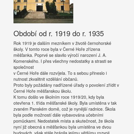
Období od r. 1919 do r. 1935
Rok 1919 je dalším mezníkem v životě černohorské
školy. V tomto roce byla v Černé Hoře zřízena
měšťanka. Poprvé se slavilo výročí narození J. A.
Komenského. I přes všechny nedostatky a strasti se
společnost
v Černé Hoře dále rozvíjela. To s sebou přineslo i
nutnost zkvalitnit vzdělání občanů.
Proto byly požádány nadřízené úřady o povolení zřídit v
Černé Hoře měšťanskou školu.
K tomu došlo ve školním roce 1919/20, kdy byla
otevřena 1. třída měšťanské školy. Byla umístěna v tak
zvaném Panském domě, což je nynější radnice. Škola
byla podle možností dále vybavována učebními
pomůckami. Nedostatek místa a skutečnost, že škola
nyní již obecná s měšťankou byla umístěna ve dvou
budovách, však stále bránila jejímu většímu rozvoji.