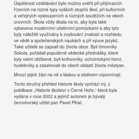
Úspěšnost vzdělávání bylo možno ověřit při přijímacích
řízeních na různé typy vyšších stupňů škol, při kulturních
a veřejných vystoupeních a různých soutěžích na všech
úrovních. Škola vždy dbala na to, aby byla také
vybavena moderními učebními pomůckami a aby tyto
byly náležitě využívány k zvyšování znalostí a rozhledu
ve vědě a společenských naukách a při výuce jazyků.
Také učitelé se zapsali do života obce. Byli činovníky
Sokola, pořádali populárně vědecké přednášky, které
byly velmi oblíbené, byli knihovníky, ochotnickými herci,
hudebníky a zasahovali do všech oblastí života městyse.
Mnozí jejich žáci na ně s láskou a obdivem vzpomínají.
Tento stručný přehled historie školy vychází mj. z
publikace „Historie školství v Černé Hoře,“ která byla
vydána v roce 2002 a jejímž autorem je bývalý
černohorský učitel pan Pavel Plhal.