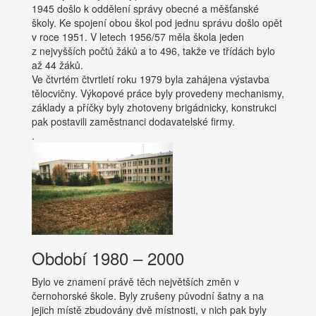
1945 došlo k oddělení správy obecné a měšťanské
školy. Ke spojení obou škol pod jednu správu došlo opět
v roce 1951. V letech 1956/57 měla škola jeden
z nejvyšších počtů žáků a to 496, takže ve třídách bylo
až 44 žáků.
Ve čtvrtém čtvrtletí roku 1979 byla zahájena výstavba
tělocvičny. Výkopové práce byly provedeny mechanismy,
základy a příčky byly zhotoveny brigádnicky, konstrukci
pak postavili zaměstnanci dodavatelské firmy.
.
Období 1980 – 2000
Bylo ve znamení právě těch největších změn v
černohorské škole. Byly zrušeny původní šatny a na
jejich místě zbudovány dvě místnosti, v nich pak byly