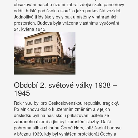
obsazování našeho území zabral zdejší školu pancéřový
oddíl, hřiště pod školou sloužilo jako parkoviště vozidel.
Jednotlivé třídy školy byly pak umístěny v náhradních
prostorách. Budova byla vrácena vlastnímu vyučování
24. května 1945.
Období 2. světové války 1938 –
1945
Rok 1938 byl pro Československou republiku tragický.
Po Mnichovu došlo k územním změnám a v jejich
důsledku byli na naši školu přikazováni učitelé ze
zabraného území a jiní byli zproštěni služby. Další
pohroma stihla chloubu Černé Hory, totiž školní budovu
v březnu 1939, kdy byl vyhlášen protektorát Čechy a