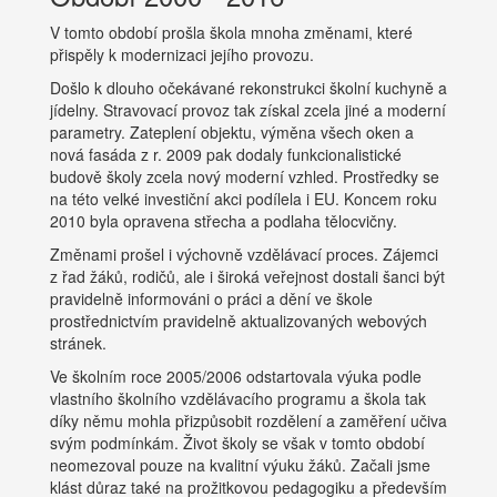
V tomto období prošla škola mnoha změnami, které
přispěly k modernizaci jejího provozu.
Došlo k dlouho očekávané rekonstrukci školní kuchyně a
jídelny. Stravovací provoz tak získal zcela jiné a moderní
parametry. Zateplení objektu, výměna všech oken a
nová fasáda z r. 2009 pak dodaly funkcionalistické
budově školy zcela nový moderní vzhled. Prostředky se
na této velké investiční akci podílela i EU. Koncem roku
2010 byla opravena střecha a podlaha tělocvičny.
Změnami prošel i výchovně vzdělávací proces. Zájemci
z řad žáků, rodičů, ale i široká veřejnost dostali šanci být
pravidelně informováni o práci a dění ve škole
prostřednictvím pravidelně aktualizovaných webových
stránek.
Ve školním roce 2005/2006 odstartovala výuka podle
vlastního školního vzdělávacího programu a škola tak
díky němu mohla přizpůsobit rozdělení a zaměření učiva
svým podmínkám. Život školy se však v tomto období
neomezoval pouze na kvalitní výuku žáků. Začali jsme
klást důraz také na prožitkovou pedagogiku a především