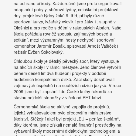
na ochranu přírody. Každoročně jsme proto organizovali
adaptační pobyty, sběrové týdny, celoškolní projektové
dny, projektové týdny žáků 9. tříd, přibyly různé
sportovní kurzy, lyžařský výcvik i pro žáky 1. stupně v
Olešnici a pro rodiče s dětmi v rakouských Alpách. Naše
škola pořádala rovněž spoustu zajímavých besed a
setkání, mezi významnými hosty nechyběli sportovní
komentátor Jaromír Bosák, spisovatel Arnošt Vašíček i
režisér Evžen Sokolovský.
Chloubou školy je dětský pěvecký sbor, který vystupuje
na akcích školy i v rámci městyse. Jeho členové vytvořili
během deseti let dva hudební projekty v podobě
hudebních kompaktních disků. Žáci školy dosahovali
zajímavých úspěchů i na soutěžích cizích jazyků. V roce
2009 jsme byli zapsáni i do České knihy rekordů za
stavbu nejdelší stonožky z víček od PET lahví.
Černohorská škola se aktivně zapojila do projektů,
jejichž vyhlašovatelem bylo především ministerstvo
školství. Stěžejní akcí byl projekt „EU – peníze školám“,
díky kterému jsme získali nemalé finanční prostředky na
vybavení školy moderními didaktickými technologiemi a