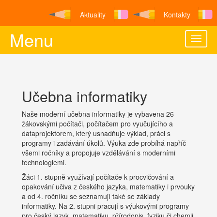
Aktuality
Kontakty
Menu
Toggle
naviga
Učebna informatiky
Naše moderní učebna informatiky je vybavena 26
žákovskými počítači, počítačem pro vyučujícího a
dataprojektorem, který usnadňuje výklad, práci s
programy i zadávání úkolů. Výuka zde probíhá napříč
všemi ročníky a propojuje vzdělávání s moderními
technologiemi.
Žáci 1. stupně využívají počítače k procvičování a
opakování učiva z českého jazyka, matematiky i prvouky
a od 4. ročníku se seznamují také se základy
informatiky. Na 2. stupni pracují s výukovými programy
pro český jazyk, matematiku, přírodopis, fyziku či chemii