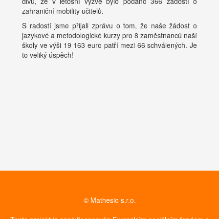
divu, že v letošní výzvě bylo podáno 366 žádostí o
zahraniční mobility učitelů.
S radostí jsme přijali zprávu o tom, že naše žádost o
jazykové a metodologické kurzy pro 8 zaměstnanců naší
školy ve výši 19 163 euro patří mezi 66 schválených. Je
to veliký úspěch!
© Mathesio s.r.o.