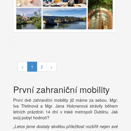
<
1
2
>
První zahraniční mobility
První dvě zahraniční mobility již máme za sebou. Mgr.
Iva Třetinová a Mgr. Jana Holcnerová strávily během
letních prázdnin 14 dní v irské metropoli Dublinu. Jak
svůj pobyt hodnotí?
„Letos jsme dostaly skvělou příležitost rozšířit nejen své