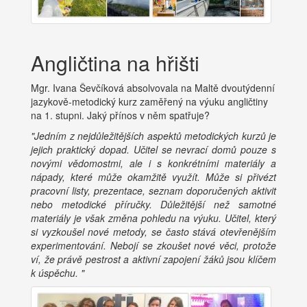
Angličtina na hřišti
Mgr. Ivana Ševčíková absolvovala na Maltě dvoutýdenní
jazykově-metodický kurz zaměřený na výuku angličtiny
na 1. stupni. Jaký přínos v něm spatřuje?
"Jedním z nejdůležitějších aspektů metodických kurzů je
jejich praktický dopad. Učitel se nevrací domů pouze s
novými vědomostmi, ale i s konkrétními materiály a
nápady, které může okamžitě využít. Může si přivézt
pracovní listy, prezentace, seznam doporučených aktivit
nebo metodické příručky. Důležitější než samotné
materiály je však změna pohledu na výuku. Učitel, který
si vyzkoušel nové metody, se často stává otevřenějším
experimentování. Nebojí se zkoušet nové věci, protože
ví, že právě pestrost a aktivní zapojení žáků jsou klíčem
k úspěchu. "