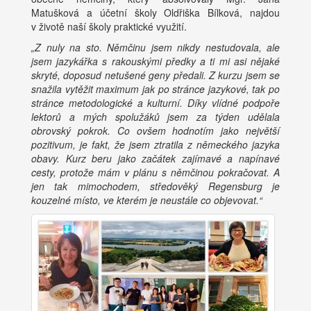
Matušková a účetní školy Oldřiška Bílková, najdou
v životě naší školy praktické využití.
„Z nuly na sto. Němčinu jsem nikdy nestudovala, ale
jsem jazykářka s rakouskými předky a ti mi asi nějaké
skryté, doposud netušené geny předali. Z kurzu jsem se
snažila vytěžit maximum jak po stránce jazykové, tak po
stránce metodologické a kulturní. Díky vlídné podpoře
lektorů a mých spolužáků jsem za týden udělala
obrovský pokrok. Co ovšem hodnotím jako největší
pozitivum, je fakt, že jsem ztratila z německého jazyka
obavy. Kurz beru jako začátek zajímavé a napínavé
cesty, protože mám v plánu s němčinou pokračovat. A
jen tak mimochodem, středověký Regensburg je
kouzelné místo, ve kterém je neustále co objevovat.“