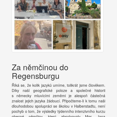
Za němčinou do
Regensburgu
Říká se, že kolik jazyků umíme, tolikrát jsme člověkem.
Díky naší geografické poloze a společné historii
s německy mluvícími zeměmi je alespoň částečná
znalost jejich jazyka žádoucí. Připočteme-li k tomu naši
dlouhodobou spolupráci se školou v Halberstadtu, není
pochyb o tom, že výsledky týdenního intenzivního kurzu
obecné němčiny, který absolvovaly Mgr. Jana