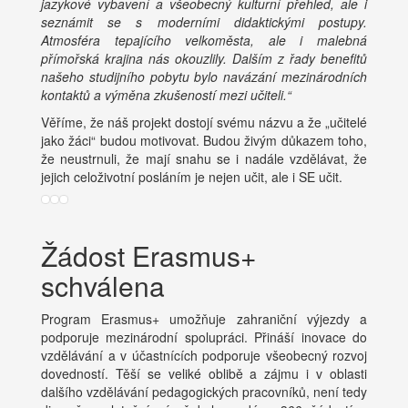
jazykové vybavení a všeobecný kulturní přehled, ale i
seznámit se s moderními didaktickými postupy.
Atmosféra tepajícího velkoměsta, ale i malebná
přímořská krajina nás okouzlily. Dalším z řady benefitů
našeho studijního pobytu bylo navázání mezinárodních
kontaktů a výměna zkušeností mezi učiteli.“
Věříme, že náš projekt dostojí svému názvu a že „učitelé
jako žáci“ budou motivovat. Budou živým důkazem toho,
že neustrnuli, že mají snahu se i nadále vzdělávat, že
jejich celoživotní posláním je nejen učit, ale i SE učit.
Žádost Erasmus+
schválena
Program Erasmus+ umožňuje zahraniční výjezdy a
podporuje mezinárodní spolupráci. Přináší inovace do
vzdělávání a v účastnících podporuje všeobecný rozvoj
dovedností. Těší se veliké oblibě a zájmu i v oblasti
dalšího vzdělávání pedagogických pracovníků, není tedy