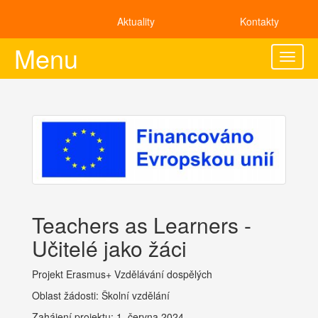
Aktuality
Kontakty
Menu
Toggle
naviga
Teachers as Learners -
Učitelé jako žáci
Projekt Erasmus+ Vzdělávání dospělých
Oblast žádosti: Školní vzdělání
Zahájení projektu: 1. června 2024