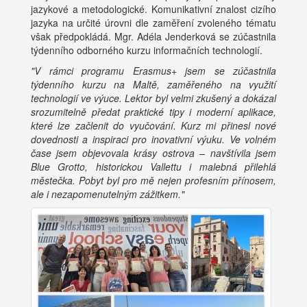
jazykové a metodologické. Komunikativní znalost cizího
jazyka na určité úrovni dle zaměření zvoleného tématu
však předpokládá. Mgr. Adéla Jenderková se zúčastnila
týdenního odborného kurzu informačních technologií.
"V rámci programu Erasmus+ jsem se zúčastnila
týdenního kurzu na Maltě, zaměřeného na využití
technologií ve výuce. Lektor byl velmi zkušený a dokázal
srozumitelně předat praktické tipy i moderní aplikace,
které lze začlenit do vyučování. Kurz mi přinesl nové
dovednosti a inspiraci pro inovativní výuku. Ve volném
čase jsem objevovala krásy ostrova – navštívila jsem
Blue Grotto, historickou Vallettu i malebná přilehlá
městečka. Pobyt byl pro mě nejen profesním přínosem,
ale i nezapomenutelným zážitkem."