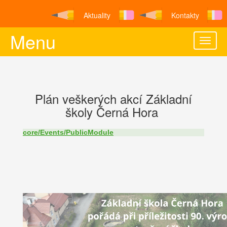
Aktuality
Kontakty
Menu
Toggle
naviga
Plán veškerých akcí Základní
školy Černá Hora
core/Events/PublicModule